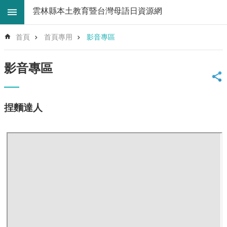
跳到主要內容區塊
雲林縣本土教育暨台灣母語日資源網
進
首頁
首頁專用
影音專區
階
搜
尋
影音專區
回
首
頁
捏麵達人
網
站
導
覽
雲
林
縣
教
育
處