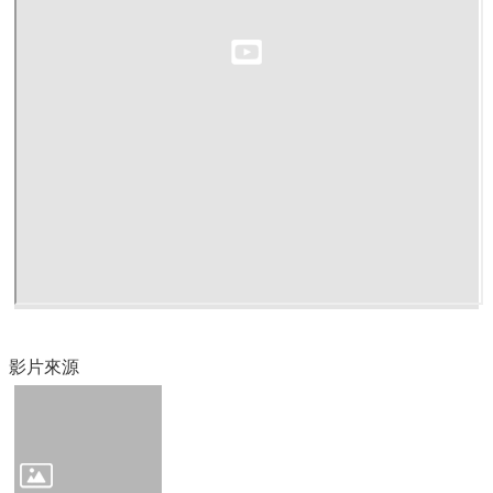
舊
網
站
登
入
母
語
資
訊
站
母
語
日
實
影片來源
體
訪
視
精
進