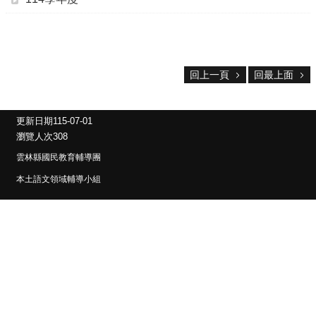
舊
網
站
登
入
回上一頁
回最上面
母
語
更新日期
115-07-01
資
訊
瀏覽人次
308
站
雲林縣國民教育輔導團
母
本土語文領域輔導小組
語
日
實
體
訪
視
精
進