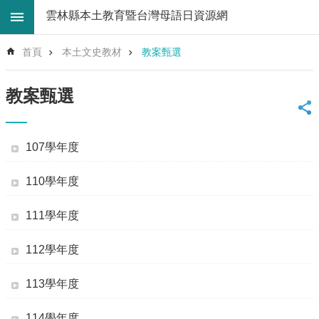
跳到主要內容區塊
雲林縣本土教育暨台灣母語日資源網
進
首頁
本土文史教材
教案甄選
階
搜
尋
教案甄選
回
首
頁
107學年度
網
站
110學年度
導
覽
111學年度
雲
林
112學年度
縣
教
113學年度
育
處
114學年度